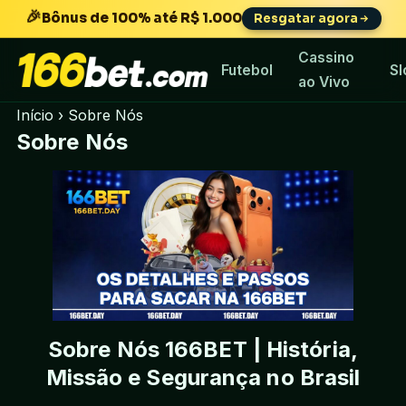
🎉
Bônus de 100% até
R$ 1.000
Resgatar agora
Cassino
Futebol
Sl
ao Vivo
Início
›
Sobre Nós
Sobre Nós
Sobre Nós 166BET | História,
Missão e Segurança no Brasil