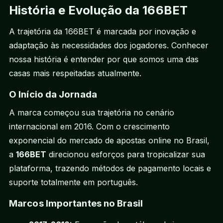
História e Evolução da 166BET
A trajetória da 166BET é marcada por inovação e
adaptação às necessidades dos jogadores. Conhecer
nossa história é entender por que somos uma das
casas mais respeitadas atualmente.
O Início da Jornada
A marca começou sua trajetória no cenário
internacional em 2016. Com o crescimento
exponencial do mercado de apostas online no Brasil,
a
166BET
direcionou esforços para tropicalizar sua
plataforma, trazendo métodos de pagamento locais e
suporte totalmente em português.
Marcos Importantes no Brasil