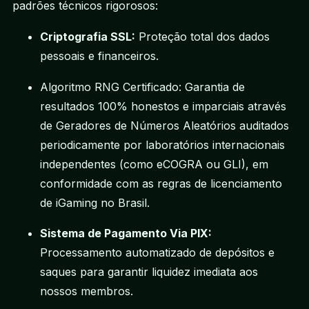
padrões técnicos rigorosos:
Criptografia SSL:
Proteção total dos dados
pessoais e financeiros.
Algoritmo RNG Certificado: Garantia de
resultados 100% honestos e imparciais através
de Geradores de Números Aleatórios auditados
periodicamente por laboratórios internacionais
independentes (como eCOGRA ou GLI), em
conformidade com as regras de licenciamento
de iGaming no Brasil.
Sistema de Pagamento Via PIX:
Processamento automatizado de depósitos e
saques para garantir liquidez imediata aos
nossos membros.