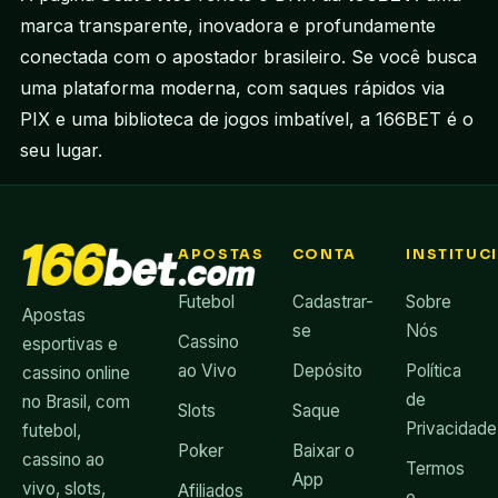
marca transparente, inovadora e profundamente
conectada com o apostador brasileiro. Se você busca
uma plataforma moderna, com saques rápidos via
PIX e uma biblioteca de jogos imbatível, a 166BET é o
seu lugar.
APOSTAS
CONTA
INSTITUC
Futebol
Cadastrar-
Sobre
Apostas
se
Nós
Cassino
esportivas e
ao Vivo
Depósito
Política
cassino online
de
no Brasil, com
Slots
Saque
Privacidade
futebol,
Poker
Baixar o
cassino ao
Termos
App
vivo, slots,
Afiliados
e