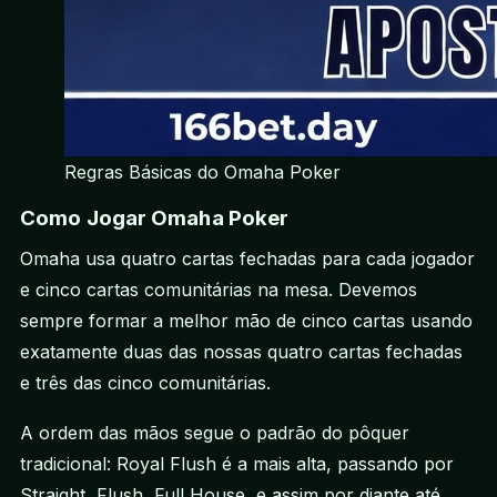
Regras Básicas do Omaha Poker
Como Jogar Omaha Poker
Omaha usa quatro cartas fechadas para cada jogador
e cinco cartas comunitárias na mesa. Devemos
sempre formar a melhor mão de cinco cartas usando
exatamente duas das nossas quatro cartas fechadas
e três das cinco comunitárias.
A ordem das mãos segue o padrão do pôquer
tradicional: Royal Flush é a mais alta, passando por
Straight, Flush, Full House, e assim por diante até