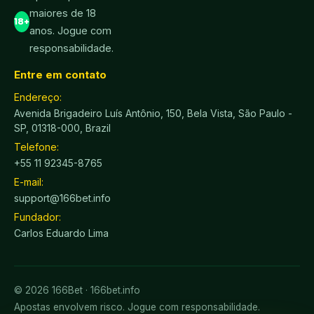
maiores de 18
18+
anos. Jogue com
responsabilidade.
Entre em contato
Endereço:
Avenida Brigadeiro Luís Antônio, 150, Bela Vista, São Paulo -
SP, 01318-000, Brazil
Telefone:
+55 11 92345-8765
E-mail:
support@166bet.info
Fundador:
Carlos Eduardo Lima
© 2026 166Bet · 166bet.info
Apostas envolvem risco. Jogue com responsabilidade.