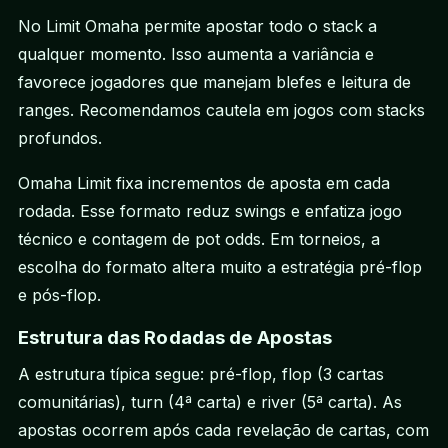
No Limit Omaha permite apostar todo o stack a
qualquer momento. Isso aumenta a variância e
favorece jogadores que manejam blefes e leitura de
ranges. Recomendamos cautela em jogos com stacks
profundos.
Omaha Limit fixa incrementos de aposta em cada
rodada. Esse formato reduz swings e enfatiza jogo
técnico e contagem de pot odds. Em torneios, a
escolha do formato altera muito a estratégia pré-flop
e pós-flop.
Estrutura das Rodadas de Apostas
A estrutura típica segue: pré-flop, flop (3 cartas
comunitárias), turn (4ª carta) e river (5ª carta). As
apostas ocorrem após cada revelação de cartas, com