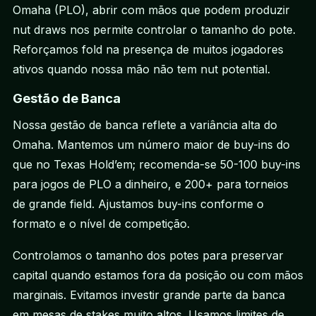
Omaha (PLO), abrir com mãos que podem produzir
nut draws nos permite controlar o tamanho do pote.
Reforçamos fold na presença de muitos jogadores
ativos quando nossa mão não tem nut potential.
Gestão de Banca
Nossa gestão de banca reflete a variância alta do
Omaha. Mantemos um número maior de buy-ins do
que no Texas Hold’em; recomenda-se 50-100 buy-ins
para jogos de PLO a dinheiro, e 200+ para torneios
de grande field. Ajustamos buy-ins conforme o
formato e o nível de competição.
Controlamos o tamanho dos potes para preservar
capital quando estamos fora da posição ou com mãos
marginais. Evitamos investir grande parte da banca
em mesas de stakes muito altos. Usamos limites de