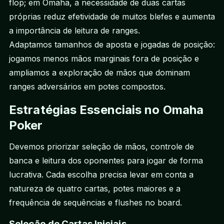
flop; em Omaha, a necessidade de duas cartas
próprias reduz efetividade de muitos blefes e aumenta
a importância de leitura de ranges.
Adaptamos tamanhos de aposta e jogadas de posição:
jogamos menos mãos marginais fora de posição e
ampliamos a exploração de mãos que dominam
ranges adversários em potes compostos.
Estratégias Essenciais no Omaha
Poker
Devemos priorizar seleção de mãos, controle de
banca e leitura dos oponentes para jogar de forma
lucrativa. Cada escolha precisa levar em conta a
natureza de quatro cartas, potes maiores e a
frequência de sequências e flushes no board.
Seleção de Cartas Iniciais