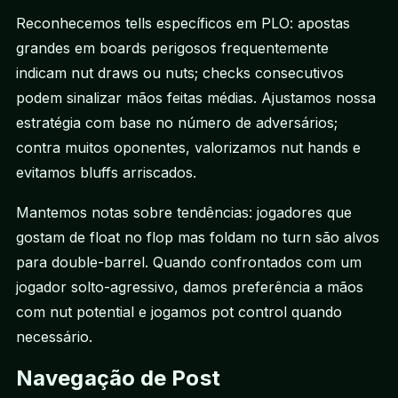
Reconhecemos tells específicos em PLO: apostas
grandes em boards perigosos frequentemente
indicam nut draws ou nuts; checks consecutivos
podem sinalizar mãos feitas médias. Ajustamos nossa
estratégia com base no número de adversários;
contra muitos oponentes, valorizamos nut hands e
evitamos bluffs arriscados.
Mantemos notas sobre tendências: jogadores que
gostam de float no flop mas foldam no turn são alvos
para double-barrel. Quando confrontados com um
jogador solto-agressivo, damos preferência a mãos
com nut potential e jogamos pot control quando
necessário.
Navegação de Post