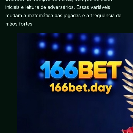
iniciais e leitura de adversários. Essas variáveis
mudam a matemática das jogadas e a frequência de
mãos fortes.