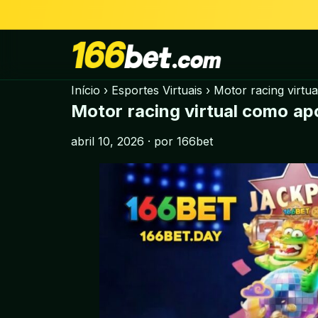
Início
›
Esportes Virtuais
›
Motor racing virtu
Motor racing virtual como ap
abril 10, 2026
· por 166bet