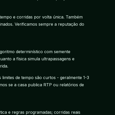
 tempo e corridas por volta única. Também
inados. Verificamos sempre a reputação do
lgoritmo determinístico com semente
uanto a física simula ultrapassagens e
rida.
limites de tempo são curtos - geralmente 1-3
mos se a casa publica RTP ou relatórios de
ística e regras programadas; corridas reais