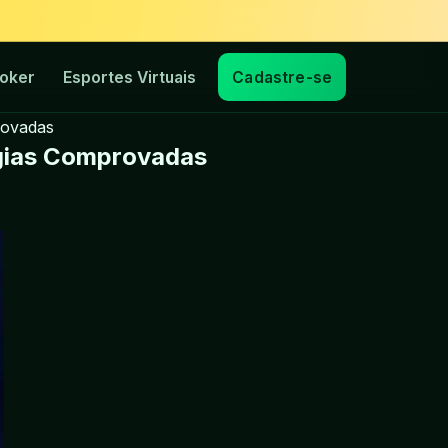
oker
Esportes Virtuais
Cadastre-se
rovadas
égias Comprovadas