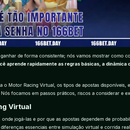
 e ganhar de forma consistente; nós vamos mostrar como
cê aprende rapidamente as regras básicas, a dinâmica d
 o Motor Racing Virtual, os tipos de apostas disponíveis,
 Nós focamos em passos práticos, riscos a considerar e e
g Virtual
onde jogá-las e por que as apostas dependem de probabil
iferenças essenciais entre simulação virtual e corrida real