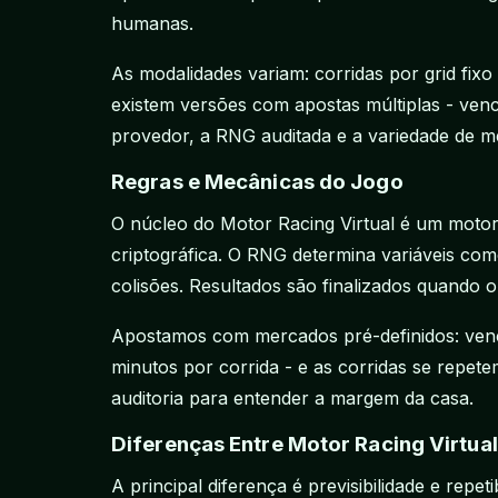
humanas.
As modalidades variam: corridas por grid fi
existem versões com apostas múltiplas - ven
provedor, a RNG auditada e a variedade de m
Regras e Mecânicas do Jogo
O núcleo do Motor Racing Virtual é um motor
criptográfica. O RNG determina variáveis com
colisões. Resultados são finalizados quando 
Apostamos com mercados pré-definidos: vence
minutos por corrida - e as corridas se repet
auditoria para entender a margem da casa.
Diferenças Entre Motor Racing Virtual
A principal diferença é previsibilidade e repet