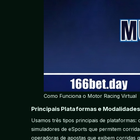
Como Funciona o Motor Racing Virtual
Principais Plataformas e Modalidades
Usamos três tipos principais de plataformas:
simuladores de eSports que permitem corridas
operadoras de apostas que exibem corridas g