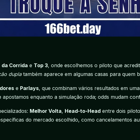
 da Corrida
e
Top 3
, onde escolhemos o piloto que acredi
ção dupla
também aparece em algumas casas para quem bus
dores
e
Parlays
, que combinam vários resultados em uma 
e apostamos enquanto a simulação roda; odds mudam confo
ecializados:
Melhor Volta
,
Head-to-Head
entre dois pilot
específicas do mercado escolhido, como cancelamentos auto