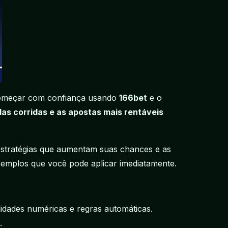
 começar com confiança usando
166bet
e o
as corridas e as apostas mais rentáveis
 estratégias que aumentam suas chances e as
xemplos que você pode aplicar imediatamente.
idades numéricas e regras automáticas.
.